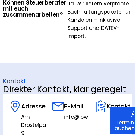
Können Steuerberater
Ja. Wir liefern verprobte
mit euch
Buchhaltungspakete für
zusammenarbeiten?
Kanzleien – inklusive
Support und DATEV-
Import.
Kontakt
Direkter Kontakt, klar geregelt
Adresse
E-Mail
Kontakt
Am
info@lowtax.consulting
Kontak
Termin
Drosteipark
buchen
9